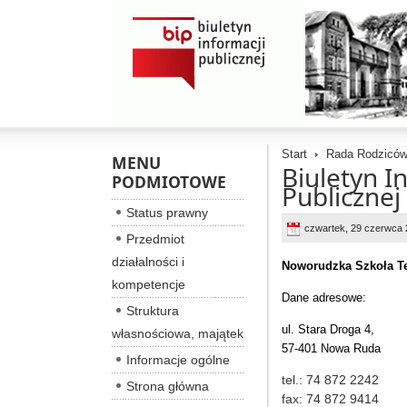
Start
Rada Rodzicó
MENU
Biuletyn I
PODMIOTOWE
Publicznej
Status prawny
czwartek, 29 czerwca 
Przedmiot
działalności i
Noworudzka Szkoła T
kompetencje
Dane adresowe:
Struktura
ul. Stara Droga 4,
własnościowa, majątek
57-401 Nowa Ruda
Informacje ogólne
tel.: 74 872 2242
Strona główna
fax: 74 872 9414