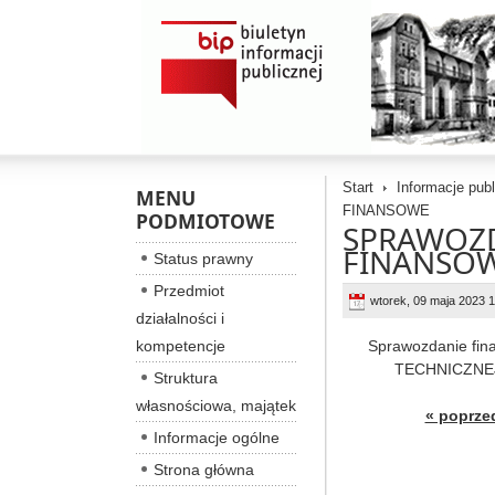
Start
Informacje pub
MENU
FINANSOWE
PODMIOTOWE
SPRAWOZ
FINANSO
Status prawny
Przedmiot
wtorek, 09 maja 2023 
działalności i
kompetencje
Sprawozdanie f
TECHNICZNEJ 
Struktura
własnościowa, majątek
« poprze
Informacje ogólne
Strona główna