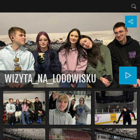
WIZYTA_NA_LODOWISKU