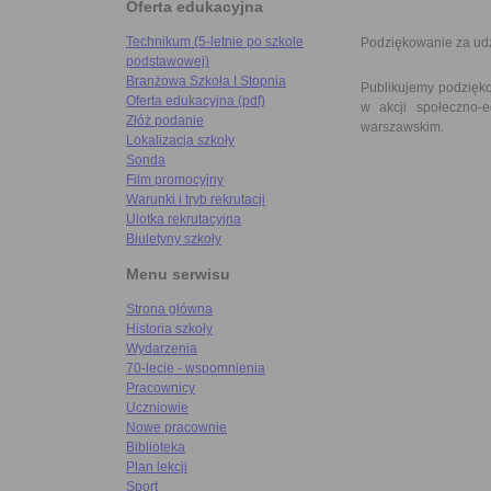
Oferta edukacyjna
Technikum (5-letnie po szkole
Podziękowanie za udzi
podstawowej)
Branżowa Szkoła I Stopnia
Publikujemy podzięko
Oferta edukacyjna (pdf)
w akcji społeczno-e
Złóż podanie
warszawskim.
Lokalizacja szkoły
Sonda
Film promocyjny
Warunki i tryb rekrutacji
Ulotka rekrutacyjna
Biuletyny szkoły
Menu serwisu
Strona główna
Historia szkoły
Wydarzenia
70-lecie - wspomnienia
Pracownicy
Uczniowie
Nowe pracownie
Biblioteka
Plan lekcji
Sport