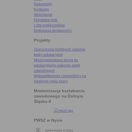
Dokumenty
Konkursy
Wolontariat
Przydatne linki
Lista podręczników
Deklaracja dostępności
Projekty
Zagraniczna mobilność szkolnej
kadry edukacyjnej
Międzypowiatowa droga do
edukacyjnego sukcesu szkół
zawodowych
Wykwalifikowani rzemieślnicy na
lokalnym rynku pracy
Modernizacja kształcenia
zawodowego na Dolnym
Śląsku II
PWSZ w Nysie