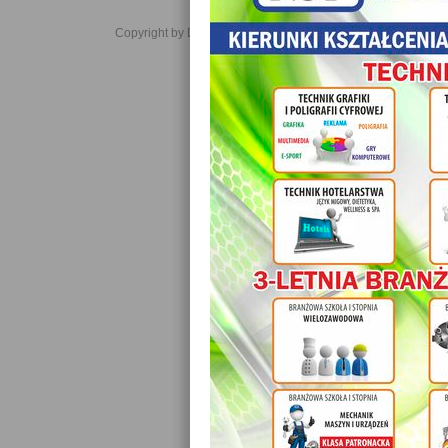
Copyright by Daniel JabĹoĹski 2006-2021. All rights reserved