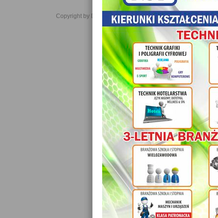
Copyright by Daniel JabĹoĹski 2006-2021. All rights reserved