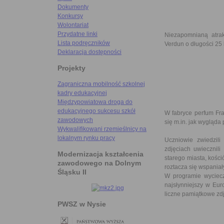
Dokumenty
Konkursy
Wolontariat
Przydatne linki
Niezapomnianą atra
Lista podręczników
Verdun o długości 25 
Deklaracja dostępności
Projekty
Zagraniczna mobilność szkolnej
kadry edukacyjnej
Międzypowiatowa droga do
edukacyjnego sukcesu szkół
W fabryce perfum Fra
zawodowych
się m.in. jak wygląda
Wykwalifikowani rzemieślnicy na
lokalnym rynku pracy
Uczniowie zwiedzili
zdjęciach uwiecznili
Modernizacja kształcenia
starego miasta, kości
zawodowego na Dolnym
roztacza się wspaniał
Śląsku II
W programie wyciecz
najsłynniejszy w Eur
liczne pamiątkowe zd
PWSZ w Nysie