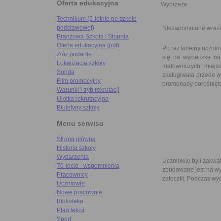
Oferta edukacyjna
Wybrzeże
Technikum (5-letnie po szkole
podstawowej)
Niezapomniane wraże
Branżowa Szkoła I Stopnia
Oferta edukacyjna (pdf)
Po raz kolejny ucznio
Złóż podanie
się na wycieczkę na
Lokalizacja szkoły
malowniczych miej
Sonda
zasługiwała przede ws
Film promocyjny
promenady porośnięte
Warunki i tryb rekrutacji
Ulotka rekrutacyjna
Biuletyny szkoły
Menu serwisu
Strona główna
Historia szkoły
Wydarzenia
Uczniowie byli zakw
70-lecie - wspomnienia
zbudowane jest na wy
Pracownicy
zatoczki. Podczas wyc
Uczniowie
Nowe pracownie
Biblioteka
Plan lekcji
Sport