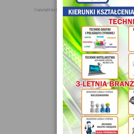
Copyright by Daniel JabĹoĹski 2006-2021. All rights reserved