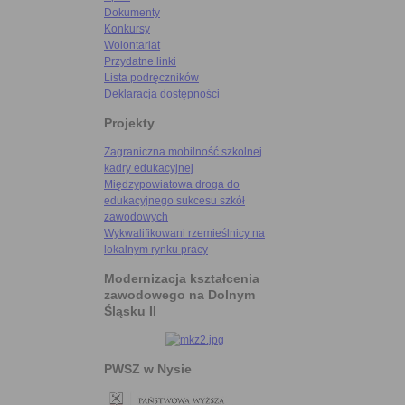
Dokumenty
Konkursy
Wolontariat
Przydatne linki
Lista podręczników
Deklaracja dostępności
Projekty
Zagraniczna mobilność szkolnej
kadry edukacyjnej
Międzypowiatowa droga do
edukacyjnego sukcesu szkół
zawodowych
Wykwalifikowani rzemieślnicy na
lokalnym rynku pracy
Modernizacja kształcenia
zawodowego na Dolnym
Śląsku II
PWSZ w Nysie