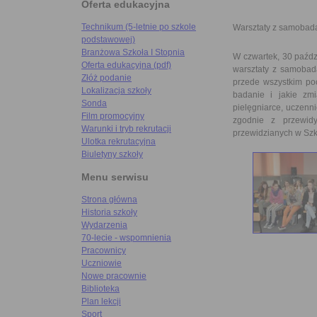
Oferta edukacyjna
Technikum (5-letnie po szkole
Warsztaty z samobada
podstawowej)
Branżowa Szkoła I Stopnia
W czwartek, 30 paźd
Oferta edukacyjna (pdf)
warsztaty z samobadan
Złóż podanie
przede wszystkim po
Lokalizacja szkoły
badanie i jakie zm
Sonda
pielęgniarce, uczenni
Film promocyjny
zgodnie z przewid
Warunki i tryb rekrutacji
przewidzianych w Szk
Ulotka rekrutacyjna
Biuletyny szkoły
Menu serwisu
Strona główna
Historia szkoły
Wydarzenia
70-lecie - wspomnienia
Pracownicy
Uczniowie
Nowe pracownie
Biblioteka
Plan lekcji
Sport