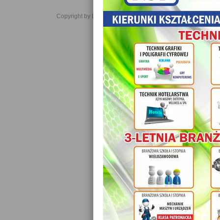
Copyright by Daniel JabĹoĹski 2006-2021. All rights reserved