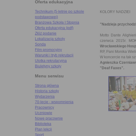
Oferta edukacyjna
Technikum (5-letnie po szkole
KOLORY NADZIEI
podstawowej)
Branżowa Szkoła I Stopnia
"Nadzieja przychodzi
Oferta edukacyjna (pdf)
Złóż podanie
Motto Dante Alighieri
Lokalizacja szkoły
czerwca 2015r. MOK
Sonda
Wrocławskiego Hospi
Film promocyjny
RP, Pani Monika Wiel
Warunki i tryb rekrutacji
W koncercie na tak sz
Ulotka rekrutacyjna
Agnieszka Czerniawsk
Biuletyny szkoły
"Deaf Faxes".
Menu serwisu
Strona główna
Historia szkoły
Wydarzenia
70-lecie - wspomnienia
Pracownicy
Uczniowie
Nowe pracownie
Biblioteka
Plan lekcji
Sport