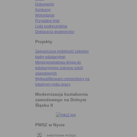
Dokumenty
Konkursy
Wolontariat
Przydatne linki
Lista podręczników
Deklaracja dostępności
Projekty
Zagraniczna mobilność szkolnej
kadry edukacyjnej
Międzypowiatowa droga do
edukacyjnego sukcesu szkół
zawodowych
Wykwalifikowani rzemieślnicy na
lokalnym rynku pracy
Modernizacja kształcenia
zawodowego na Dolnym
Śląsku II
PWSZ w Nysie