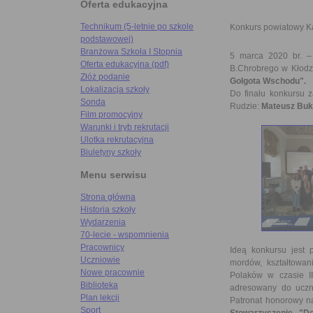
Oferta edukacyjna
Technikum (5-letnie po szkole
Konkurs powiatowy K
podstawowej)
Branżowa Szkoła I Stopnia
5 marca 2020 br. –
Oferta edukacyjna (pdf)
B.Chrobrego w Kłodz
Złóż podanie
Golgota Wschodu".
Lokalizacja szkoły
Do finału konkursu z
Sonda
Rudzie:
Mateusz Buko
Film promocyjny
Warunki i tryb rekrutacji
Ulotka rekrutacyjna
Biuletyny szkoły
Menu serwisu
Strona główna
Historia szkoły
Wydarzenia
70-lecie - wspomnienia
Pracownicy
Ideą konkursu jest p
Uczniowie
mordów, kształtowan
Nowe pracownie
Polaków w czasie II
Biblioteka
adresowany do uczn
Plan lekcji
Patronat honorowy n
Sport