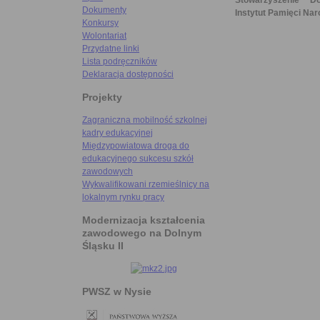
Stowarzyszenie "D
Dokumenty
Instytut Pamięci Nar
Konkursy
Wolontariat
Przydatne linki
Lista podręczników
Deklaracja dostępności
Projekty
Zagraniczna mobilność szkolnej
kadry edukacyjnej
Międzypowiatowa droga do
edukacyjnego sukcesu szkół
zawodowych
Wykwalifikowani rzemieślnicy na
lokalnym rynku pracy
Modernizacja kształcenia
zawodowego na Dolnym
Śląsku II
PWSZ w Nysie