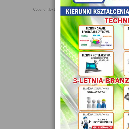
Copyright by Daniel JabĹoĹski 2006-2021. All rights reserved