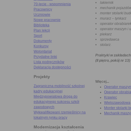
• lakiernik
70-lecie - wspomnienia
• mechanik pojazdó
Pracownicy
• monter stolarki bu
Uczniowie
• murarz – tynkarz
Nowe pracownie
• operator obrabiare
Biblioteka
• operator maszyn i 
Plan lekcji
• piekarz
Sport
• sprzedawca
Dokumenty
• stolarz.
Konkursy
Wolontariat
Praktyki w zakładach
Przydatne linki
(II piętro, pokój nr 13)
Lista podręczników
Deklaracja dostępności
Projekty
Więcej...
Zagraniczna mobilność szkolnej
Operator maszyn
kadry edukacyjnej
Operator obrabi
Międzypowiatowa droga do
Krawiec
edukacyjnego sukcesu szkół
Wielozawodowa
zawodowych
Monter stolarki 
Wykwalifikowani rzemieślnicy na
Mechanik maszyn
lokalnym rynku pracy
Modernizacja kształcenia