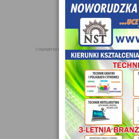
Copyright by Daniel JabĹoĹski 2006-2021. All rights reserved