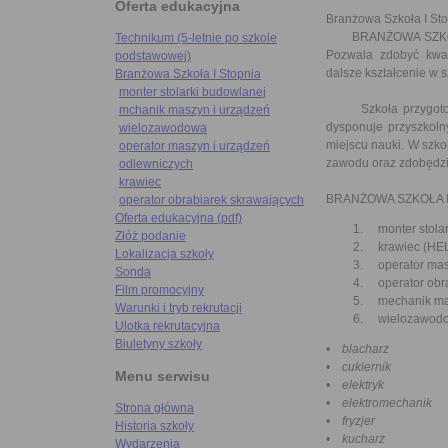
Oferta edukacyjna
Branżowa Szkoła I St
BRANŻOWA SZKOŁA I
Technikum (5-letnie po szkole
Pozwala zdobyć kwal
podstawowej)
dalsze kształcenie w 
Branżowa Szkoła I Stopnia
monter stolarki budowlanej
Szkoła przygotowuj
mchanik maszyn i urządzeń
dysponuje przyszkoln
wielozawodowa
miejscu nauki. W szk
operator maszyn i urządzeń
zawodu oraz zdobędzi
odlewniczych
krawiec
BRANŻOWA SZKOŁA I
operator obrabiarek skrawających
Oferta edukacyjna (pdf)
monter stolar
Złóż podanie
krawiec (HEL
Lokalizacja szkoły
operator masz
Sonda
operator obra
Film promocyjny
mechanik mas
Warunki i tryb rekrutacji
wielozawodo
Ulotka rekrutacyjna
Biuletyny szkoły
• blacharz
• cukiernik
Menu serwisu
• elektryk
• elektromechanik
Strona główna
• fryzjer
Historia szkoły
• kucharz
Wydarzenia