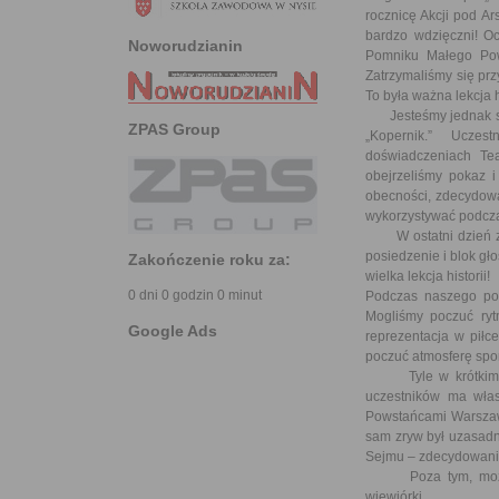
rocznicę Akcji pod A
bardzo wdzięczni! O
Noworudzianin
Pomniku Małego Pow
Zatrzymaliśmy się pr
To była ważna lekcja hi
Jesteśmy jednak szk
ZPAS Group
„Kopernik.” Uczes
doświadczeniach Te
obejrzeliśmy pokaz i
obecności, zdecydowa
wykorzystywać podczas
W ostatni dzień zwi
posiedzenie i blok g
Zakończenie roku za:
wielka lekcja historii!
0 dni 0 godzin 0 minut
Podczas naszego pob
Mogliśmy poczuć ryt
Google Ads
reprezentacja w pił
poczuć atmosferę spor
Tyle w krótkim spr
uczestników ma włas
Powstańcami Warszawsk
sam zryw był uzasadn
Sejmu – zdecydowanie
Poza tym, może kto
wiewiórki….