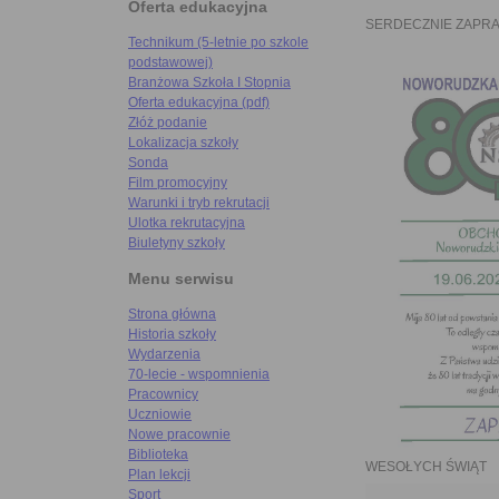
Oferta edukacyjna
SERDECZNIE ZAPR
Technikum (5-letnie po szkole
podstawowej)
Branżowa Szkoła I Stopnia
Oferta edukacyjna (pdf)
Złóż podanie
Lokalizacja szkoły
Sonda
Film promocyjny
Warunki i tryb rekrutacji
Ulotka rekrutacyjna
Biuletyny szkoły
Menu serwisu
Strona główna
Historia szkoły
Wydarzenia
70-lecie - wspomnienia
Pracownicy
Uczniowie
Nowe pracownie
Biblioteka
WESOŁYCH ŚWIĄT
Plan lekcji
Sport