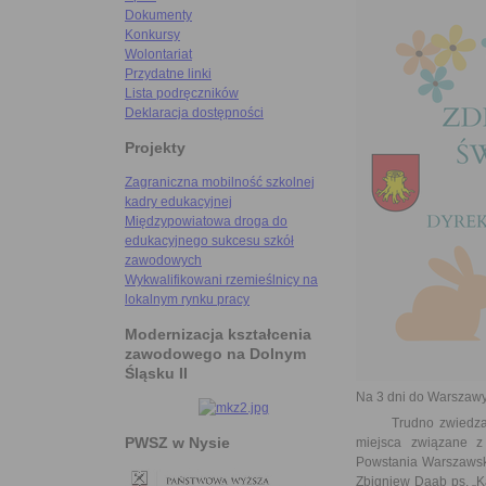
Dokumenty
Konkursy
Wolontariat
Przydatne linki
Lista podręczników
Deklaracja dostępności
Projekty
Zagraniczna mobilność szkolnej
kadry edukacyjnej
Międzypowiatowa droga do
edukacyjnego sukcesu szkół
zawodowych
Wykwalifikowani rzemieślnicy na
lokalnym rynku pracy
Modernizacja kształcenia
zawodowego na Dolnym
Śląsku II
Na 3 dni do Warszawy
Trudno zwiedzać War
PWSZ w Nysie
miejsca związane z
Powstania Warszawski
Zbigniew Daab ps. „K