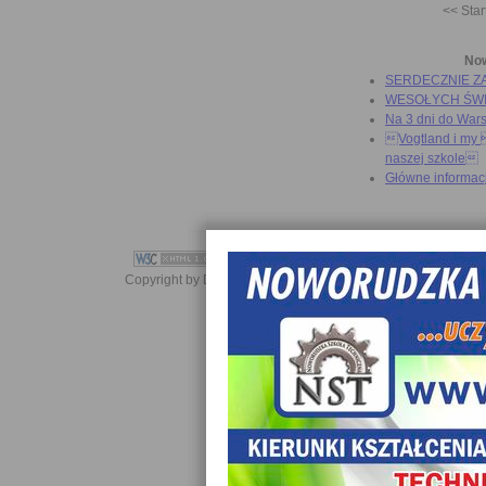
<< Star
No
SERDECZNIE Z
WESOŁYCH ŚW
Na 3 dni do War
Vogtland i my 
naszej szkole
Główne informac
Copyright by Daniel JabĹoĹski 2006-2021. All rights reserved