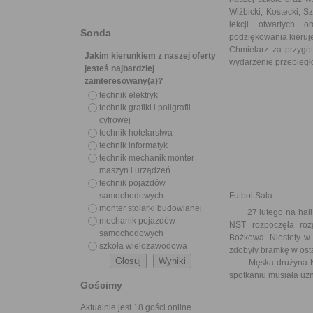
Wiżbicki, Kostecki, 
lekcji otwartych 
Sonda
podziękowania kieruj
Chmielarz za przygot
Jakim kierunkiem z naszej oferty
wydarzenie przebiegło
jesteś najbardziej
zainteresowany(a)?
technik elektryk
technik grafiki i poligrafii
cyfrowej
technik hotelarstwa
technik informatyk
technik mechanik monter
maszyn i urządzeń
technik pojazdów
samochodowych
Futbol Sala
monter stolarki budowlanej
27 lutego na hali CT
mechanik pojazdów
NST rozpoczęła roz
samochodowych
Bożkowa. Niestety w 
szkoła wielozawodowa
zdobyły bramkę w ost
Męska drużyna NST 
spotkaniu musiała uz
Gościmy
Aktualnie jest 18 gości online