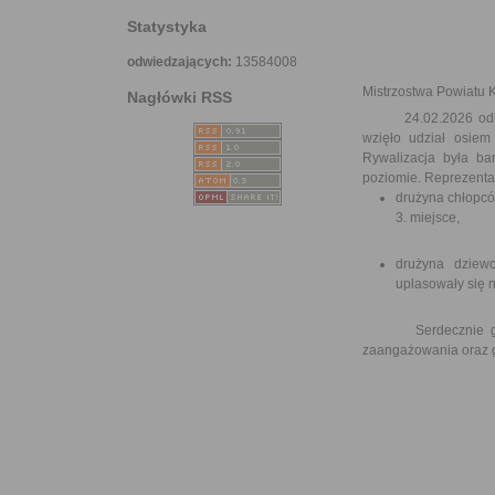
Statystyka
odwiedzających:
13584008
Mistrzostwa Powiatu 
Nagłówki RSS
24.02.2026 odbyły s
wzięło udział osiem
Rywalizacja była ba
poziomie. Reprezentan
drużyna chłopcó
3. miejsce,
drużyna dziewc
uplasowały się n
Serdecznie gratul
zaangażowania oraz 