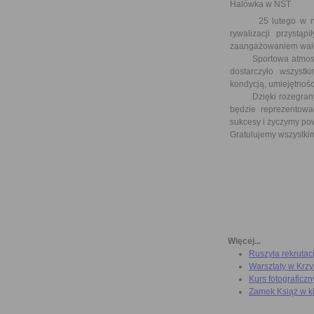
Halówka w NST
25 lutego w naszej
rywalizacji przystą
zaangażowaniem walcz
Sportowa atmosfera,
dostarczyło wszystk
kondycją, umiejętnoś
Dzięki rozegranym m
będzie reprezentow
sukcesy i życzymy pow
Gratulujemy wszystki
Więcej...
Ruszyła rekrutac
Warsztaty w Krz
Kurs fotograficzn
Zamek Książ w k