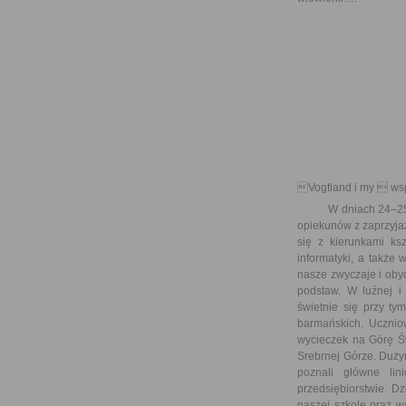
Vogtland i my  ws
W dniach 24–25 mar
opiekunów z zaprzyjaź
się z kierunkami ksz
informatyki, a także
nasze zwyczaje i obyc
podstaw. W luźnej i 
świetnie się przy ty
barmańskich. Ucznio
wycieczek na Górę Św
Srebrnej Górze. Duży
poznali główne lin
przedsiębiorstwie. D
naszej szkole oraz w