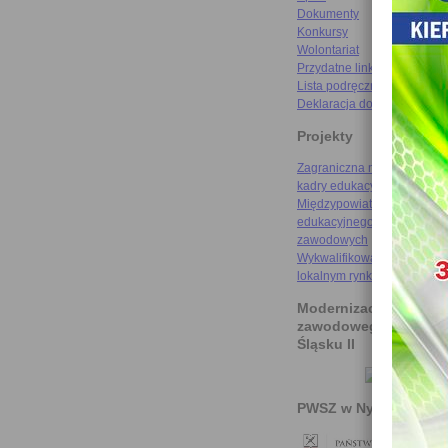
Dokumenty
Konkursy
Wolontariat
Przydatne linki
Lista podręczników
Deklaracja dostępności
Projekty
Zagraniczna mobilność szk
kadry edukacyjnej
Międzypowiatowa droga do
edukacyjnego sukcesu szkó
zawodowych
Wykwalifikowani rzemieślni
lokalnym rynku pracy
Modernizacja kształce
zawodowego na Doln
Śląsku II
PWSZ w Nysie