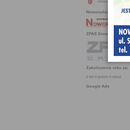
Noworudzianin
ZPAS Group
Zakończenie roku za:
0 dni 0 godzin 0 minut
Google Ads