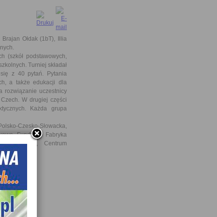
rajan Ołdak (1bT), Illia
anych.
h (szkół podstawowych,
kolnych. Turniej składał
 się z 40 pytań. Pytania
ech, a także edukacji dla
a rozwiązanie uczestnicy
z Czech. W drugiej części
ktycznych. Każda grupa
ko-Czesko-Słowacka,
ukowe Fundacja Fabryka
mi Kłodzkiej, Centrum