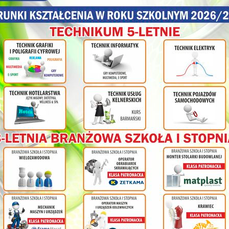
olnej
ł
cy na
nia
ym