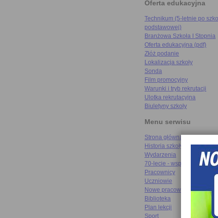
Oferta edukacyjna
Technikum (5-letnie po szko
podstawowej)
Branżowa Szkoła I Stopnia
Oferta edukacyjna (pdf)
Złóż podanie
Lokalizacja szkoły
Sonda
Film promocyjny
Warunki i tryb rekrutacji
Ulotka rekrutacyjna
Biuletyny szkoły
Menu serwisu
Strona główna
Historia szkoły
Wydarzenia
70-lecie - wspomnienia
Pracownicy
Uczniowie
Nowe pracownie
Biblioteka
Plan lekcji
Sport