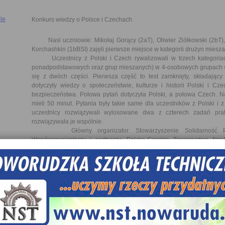
le
Konkurs wiedzy o Polsce i Czechach
Nasi uczniowie: Mikołaj Gorący (2aT), Oliwier Ziółkowski (2bT), B
Korchashkin (1bBSI) zajęli pierwsze miejsce w kategorii drużyn miesz
Uczestnicy z Polski i Czech rywalizowali w trzech kategoriac
ponadpodstawowych oraz grup mieszanych) w 4-osobowych grupach sz
się z dwóch części. Pierwsza część to test zamknięty, składający
dotyczyły wiedzy o społeczeństwie, kulturze i historii Polski i Cz
bezpieczeństwa. Połowa pytań dotyczyła Polski, a połowa Czech. N
mieli 50 minut. Pytania były takie same dla uczestników z Polski i 
uczestnicy rozwiązywali wylosowane dwa z czterech zadań pra
rozwiązywała je wspólnie.
Główny organizator: Stowarzyszenie Solidarność Pols
Współorganizatorzy i partnerzy: Polsko-Czeskie Towarzystwo Na
Dobrych Rezultatów, Stowarzyszenie Komitet Obywatelski Zie
Turystyczno-Sportowe w Nowej Rudzie.