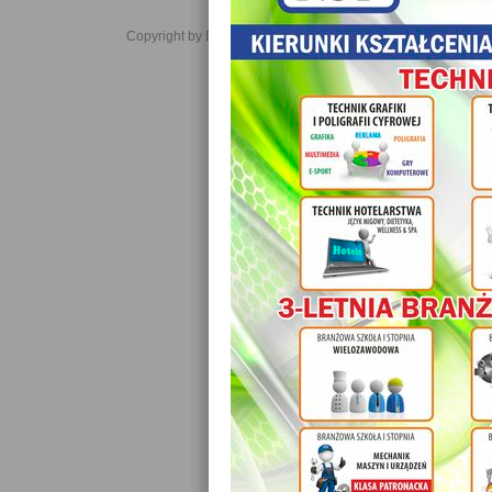
Copyright by Daniel JabĹoĹski 2006-2021. All rights reserved