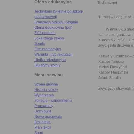
Oferta edukacyjna
Technicznej
Technikum (5-letnie po szkole
podstawowej)
Turniej w League of 
Branżowa Szkoła I Stopnia
Oferta edukacyjna (pdf)
W dnia 8-10 grudnia
Złóż podanie
turnieju zorganizowa
Lokalizacja szkoły
z uczniów NST. Emoc
Sonda
zwyciężyła drużyna 
Film promocyjny
Warunki i tryb rekrutacji
Ksawery Czudziak – 
Ulotka rekrutacyjna
Kacper Targosz
Biuletyny szkoły
Michał Flaszyński
Kacper Flaszyński
Menu serwisu
Jakub Serafin
Strona główna
Zwycięzcy otrzymali n
Historia szkoły
Wydarzenia
70-lecie - wspomnienia
Pracownicy
Uczniowie
Nowe pracownie
Biblioteka
Plan lekcji
Sport