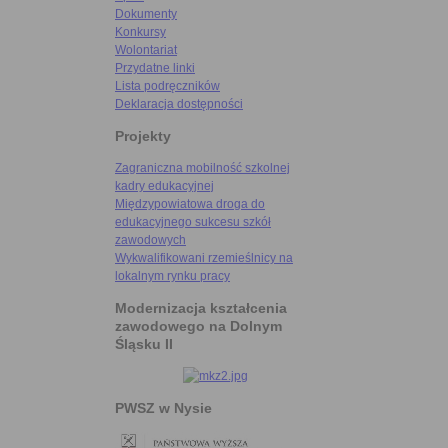
Dokumenty
Konkursy
Wolontariat
Przydatne linki
Lista podręczników
Deklaracja dostępności
Projekty
Zagraniczna mobilność szkolnej
kadry edukacyjnej
Międzypowiatowa droga do
edukacyjnego sukcesu szkół
zawodowych
Wykwalifikowani rzemieślnicy na
lokalnym rynku pracy
Modernizacja kształcenia
zawodowego na Dolnym
Śląsku II
PWSZ w Nysie