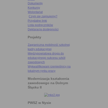
Dokumenty
Konkursy
Wolontariat
Czym się zajmujemy?
Przydatne linki
Lista podręczników
Deklaracja dostępności
Projekty
Zagraniczna mobilność szkolnej
kadry edukacyjnej
Międzypowiatowa droga do
edukacyjnego sukcesu szkół
zawodowych
Wykwalifikowani rzemieślnicy na
lokalnym rynku pracy
Modernizacja kształcenia
zawodowego na Dolnym
Śląsku II
PWSZ w Nysie