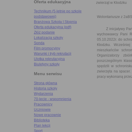
Oferta edukacyjna
zwierząt w Kłodzku
Technikum (5-letnie po szkole
podstawowej)
Wolontariusze z 2aBSI
Branżowa Szkoła I Stopnia
Oferta edukacyjna (pdf)
Z inicjatywy Pani J
Złóż podanie
wychowawcy Pani Re
Lokalizacja szkoły
05.10.2022r. do schr
Sonda
Kłodzku. Wcześnie
Film promocyjny
mieszkańców schron
Warunki i tryb rekrutacji
Organizatorzy zbi
Ulotka rekrutacyjna
poszczególnym klaso
Biuletyny szkoły
spędzili w schronisk
zwierzęta na spacer.
Menu serwisu
pracy wykonaną prze
Strona główna
Historia szkoły
Wydarzenia
70-lecie - wspomnienia
Pracownicy
Uczniowie
Nowe pracownie
Biblioteka
Plan lekcji
Sport