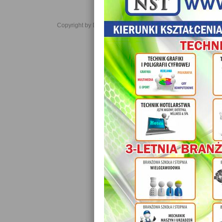
Copyright by Daniel JabĹoĹski 2006-2021. All rights reserved