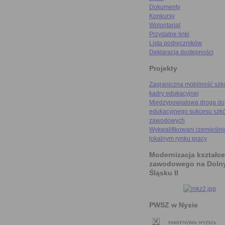
Dokumenty
Konkursy
Wolontariat
Przydatne linki
Lista podręczników
Deklaracja dostępności
Projekty
Zagraniczna mobilność szk
kadry edukacyjnej
Międzypowiatowa droga do
edukacyjnego sukcesu szkó
zawodowych
Wykwalifikowani rzemieślni
lokalnym rynku pracy
Modernizacja kształce
zawodowego na Doln
Śląsku II
PWSZ w Nysie