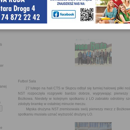
Wiżbicki, Kostecki, Szostak-Chmielarz, Słoninka, Roch) za przygoto
lekcji otwartych oraz wsparcie w organizacji wymiany uczn
podziękowania kierujemy do Pani Wicedyrektor Małgorzaty Kałwak or
Chmielarz za przygotowanie, zaplanowanie i sprawną realizację wiz
j oferty
wydarzenie przebiegło w miłej i przyjaznej atmosferze.
ii
ter
Futbol Sala
lanej
27 lutego na hali CTS w Słupcu odbył się turniej halowej piłki no
NST rozpoczęła rozgrywki bardzo dobrze, wygrywając pierwszy
Bożkowa. Niestety w kolejnym spotkaniu z LO zabrakło odrobiny szc
a
zdobyły bramkę w ostatniej minucie meczu.
Męska drużyna NST zremisowała swój pierwszy mecz z Bożkowem
spotkaniu musiała uznać wyższość drużyny LO.
ne