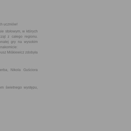
ch uczniów!
e stołowym, w których
ząt z całego regionu.
konałej gry na wysokim
znakomicie:
eusz Miśkiewicz zdobyła
erba, Nikola Guściora
 świetnego występu,