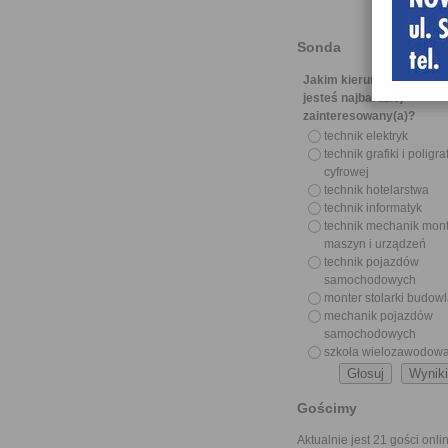
Sonda
Jakim kierunkiem z nasze
jesteś najbardziej
zainteresowany(a)?
technik elektryk
technik grafiki i poligraf
cyfrowej
technik hotelarstwa
technik informatyk
technik mechanik mon
maszyn i urządzeń
technik pojazdów
samochodowych
monter stolarki budow
mechanik pojazdów
samochodowych
szkoła wielozawodow
Gościmy
Aktualnie jest 21 gości onli