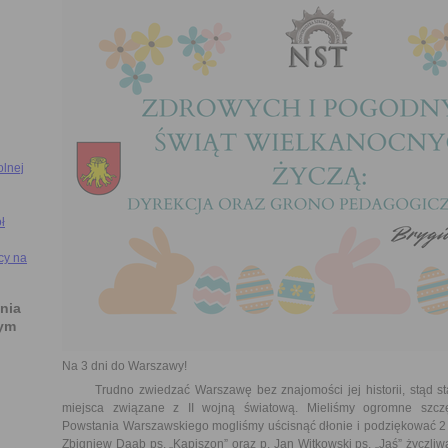
olnej
ł
cy na
nia
ym
Na 3 dni do Warszawy!
Trudno zwiedzać Warszawę bez znajomości jej historii, stąd sta
miejsca związane z II wojną światową. Mieliśmy ogromne szcz
Powstania Warszawskiego mogliśmy uścisnąć dłonie i podziękować 2 
Zbigniew Daab ps. „Kapiszon” oraz p. Jan Witkowski ps. „Jaś” życzl