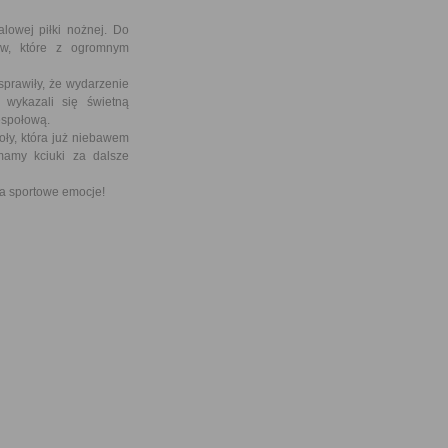
owej piłki nożnej. Do
ców, które z ogromnym
prawiły, że wydarzenie
 wykazali się świetną
espołową.
y, która już niebawem
mamy kciuki za dalsze
za sportowe emocje!