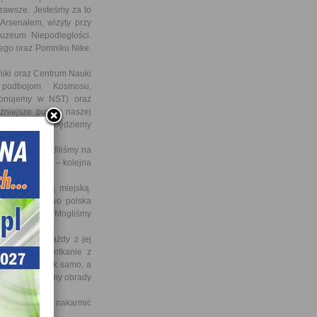
 zawsze. Jesteśmy za to
Arsenałem, wizyty przy
zeum Niepodległości.
iego oraz Pomniku Nike.
iki oraz Centrum Nauki
h podbojom Kosmosu,
konujemy w NST) oraz
ażniejsze punkty naszej
ci i tę wiedzę będziemy
ie, gdyż trafiliśmy na
amentarzystów – kolejna
 komunikacją miejską.
licy. Dodatkowo polska
MŚ z Albanią, Mogliśmy
ej!
ewnością każdy z jej
pamiętamy spotkanie z
postąpiliby tak samo, a
sób zapamiętamy obrady
 odpocząć i nakarmić