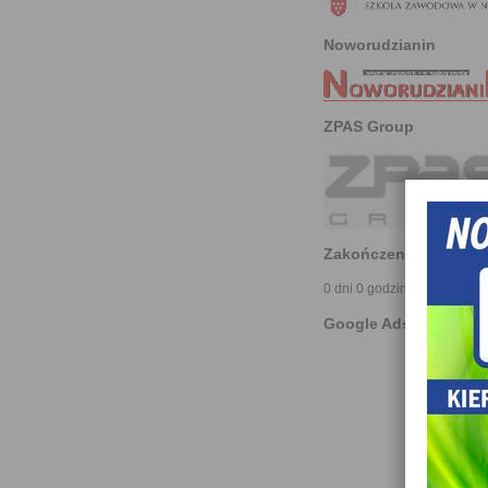
Noworudzianin
ZPAS Group
Zakończenie roku za:
0 dni 0 godzin 0 minut
Google Ads