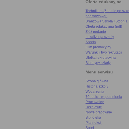
Oferta edukacyjna
Technikum (5-letnie po szko
podstawowej)
Branżowa Szkoła I Stopnia
Oferta edukacyjna (pdf)
Złóż podanie
Lokalizacja szkoły
Sonda
Film promocyjny
Warunki i tryb rekrutacji
Ulotka rekrutacyjna
Biuletyny szkoły
Menu serwisu
Strona główna
Historia szkoły
Wydarzenia
70-lecie - wspomnienia
Pracownicy
Uczniowie
Nowe pracownie
Biblioteka
Plan lekcji
Sport