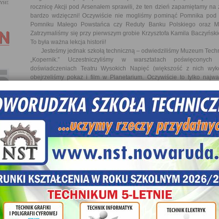
rocznicę Akcji pod Arsenałem sprawili, że ten dzień zapamiętamy na
bardzo wdzięczni! Oczywiście nie mogliśmy pominąć Pomnika pod 
Pomniku Małego Powstańca czy Reduty Banku Polskiego oraz Mu
Zatrzymaliśmy się przy pierwszym grobie Krzysztofa Kamila Baczyńsk
To była ważna lekcja historii!
Jesteśmy jednak szkołą techniczną – odwiedziliśmy Muzeum Techn
„Kopernik.” Uczestniczyliśmy w warsztatach poświęconyc
doświadczeniach Teatru Wysokich Napięć (większość z nich wy
obejrzeliśmy pokaz i film w Planetarium. Oczywiście to tylko najw
obecności, zdecydowanie więcej każdy z nas zostawił w swojej pamię
wykorzystywać podczas lekcji w szkole.
W ostatni dzień zwiedzaliśmy Sejm RP. Ponownie mieliśmy szczęśc
posiedzenie i blok głosowań. Mogliśmy więc zobaczyć wszystkich parl
wielka lekcja historii!
Podczas naszego pobytu w Warszawie poruszaliśmy się pieszo lub
Mogliśmy poczuć rytm miasta, obserwować jak toczy się życie sto
reprezentacja w piłce nożnej rozgrywała ważny mecz o awans do 
poczuć atmosferę sportowego święta, a następnie cieszyć się z wygran
Tyle w krótkim sprawozdaniu naszych 3 dni w Warszawie. Z p
uczestników ma własne chwile do utrwalenia. Wszyscy jednak za
Powstańcami Warszawskimi, którzy potwierdzili że gdyby cofnąć czas, 
sam zryw był uzasadniony i potrzebny. Wszyscy również na swój spo
Sejmu – zdecydowanie było to bardzo ciekawe doświadczenie.
Poza tym, może ktoś jeszcze wróci do Łazienek Królewskich,
wiewiórki….