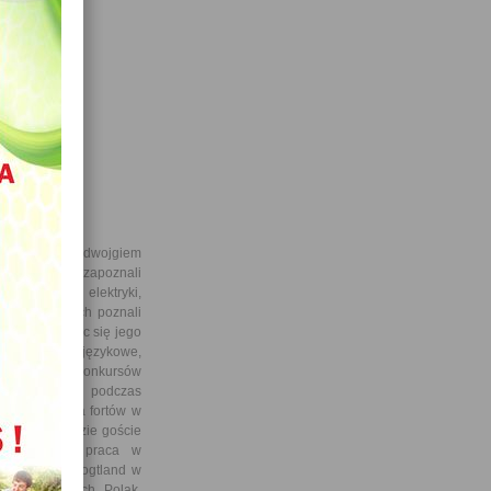
zniów wraz z dwojgiem
. Nasi goście zapoznali
zajęciach z elektryki,
ajęć językowych poznali
 polskim, ucząc się jego
skie łamańce językowe,
 przebiegiem konkursów
olskiej kuchni podczas
ie zwiedzania fortów w
dzie ZPAS, gdzie goście
da codzienna praca w
u uczniów z Vogtland w
 Kałwak, Błoch, Polak,