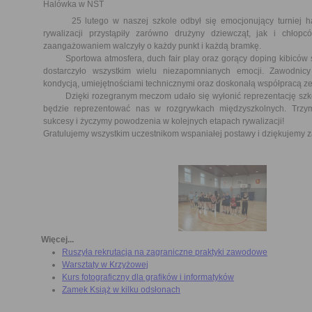
Halówka w NST
25 lutego w naszej szkole odbył się emocjonujący turniej hal
rywalizacji przystąpiły zarówno drużyny dziewcząt, jak i chłop
zaangażowaniem walczyły o każdy punkt i każdą bramkę.
Sportowa atmosfera, duch fair play oraz gorący doping kibiców s
dostarczyło wszystkim wielu niezapomnianych emocji. Zawodnicy
kondycją, umiejętnościami technicznymi oraz doskonałą współpracą z
Dzięki rozegranym meczom udało się wyłonić reprezentację szkoł
będzie reprezentować nas w rozgrywkach międzyszkolnych. Trzy
sukcesy i życzymy powodzenia w kolejnych etapach rywalizacji!
Gratulujemy wszystkim uczestnikom wspaniałej postawy i dziękujemy 
Więcej...
Ruszyła rekrutacja na zagraniczne praktyki zawodowe
Warsztaty w Krzyżowej
Kurs fotograficzny dla grafików i informatyków
Zamek Książ w kilku odsłonach