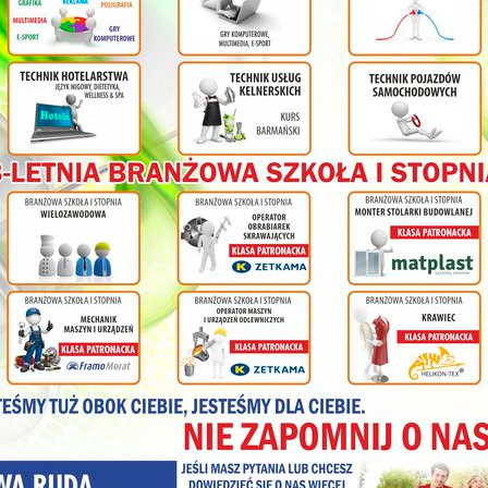
Vogtland i my  wspólna przygoda w naszej szkole
W dniach 24–25 marca gościliśmy w naszej szkole sześcioro uc
opiekunów z zaprzyjaźnionej szkoły Berufliches Schulzentrum Vogtland
się z kierunkami kształcenia w NST oraz aktywnie uczestniczyli w 
informatyki, a także w lekcjach sportowych i językowych. Podczas z
nasze zwyczaje i obyczaje, mieli także okazję zmierzyć się z językiem
podstaw. W luźnej i przyjaznej atmosferze uczniowie ćwiczyli pol
świetnie się przy tym bawiąc. Goście zostali również zapoznani z
barmańskich. Uczniowie z Niemiec mieli także okazję spróbować p
wycieczek na Górę Św. Anny, Górę Wszystkich Świętych oraz w trakc
Srebrnej Górze. Dużym zainteresowaniem cieszyła się wizyta w zakła
poznali główne linie produkcyjne oraz zobaczyli, jak wyglą
przedsiębiorstwie. Dziękujemy Dyrekcji NST za umożliwienie pobyt
naszej szkole oraz wszystkim zaangażowanym nauczycielom (Kuczaj,