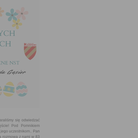
raliśmy się odwiedzać
ęście! Pod Pomnikiem
jego uczestnikom.. Pan
iwą rozmową z nami w 83