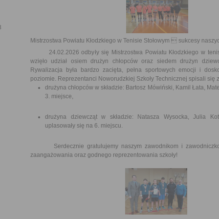
3
Mistrzostwa Powiatu Kłodzkiego w Tenisie Stołowym  sukcesy naszy
24.02.2026 odbyły się Mistrzostwa Powiatu Kłodzkiego w tenisi
wzięło udział osiem drużyn chłopców oraz siedem drużyn dziewc
Rywalizacja była bardzo zacięta, pełna sportowych emocji i dos
poziomie. Reprezentanci Noworudzkiej Szkoły Technicznej spisali się 
drużyna chłopców w składzie: Bartosz Mówiński, Kamil Łata, Mat
3. miejsce,
drużyna dziewcząt w składzie: Natasza Wysocka, Julia Kot
uplasowały się na 6. miejscu.
Serdecznie gratulujemy naszym zawodnikom i zawodniczkom
zaangażowania oraz godnego reprezentowania szkoły!