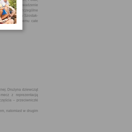
wanie i przeprowadzenie
iowskiej. Szczególne
az Pani Renaty Szostak-
yty, dzięki czemu całe
żnej. Drużyna dziewcząt
 mecz z reprezentacją
zęścia – przeciwniczki
, natomiast w drugim